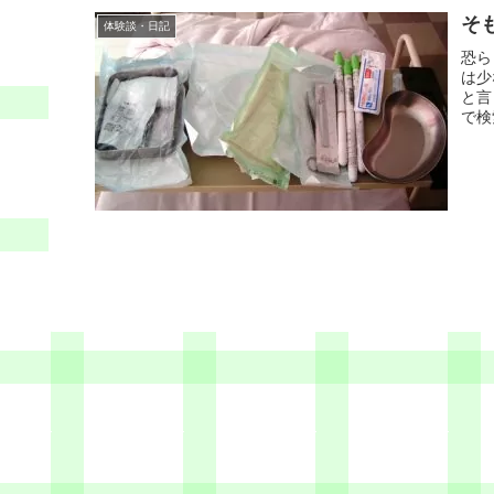
そ
体験談・日記
恐ら
は少
と言
で検