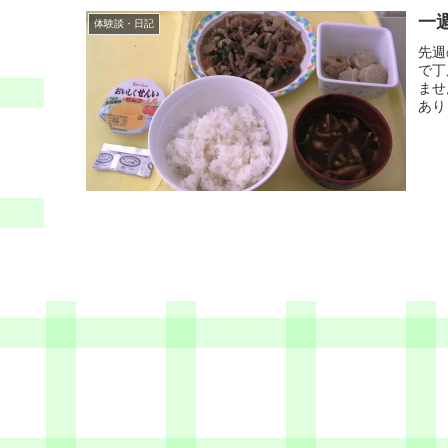
一
体験談・日記
先週
で丁
ませ
あり