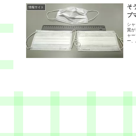
そ
情報サイト
プ
シャ
賞が
ャー
ー、