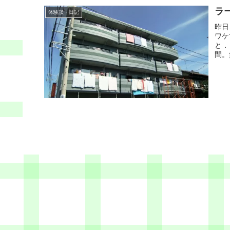
ラ
体験談・日記
昨日
ワケ
と．
間。