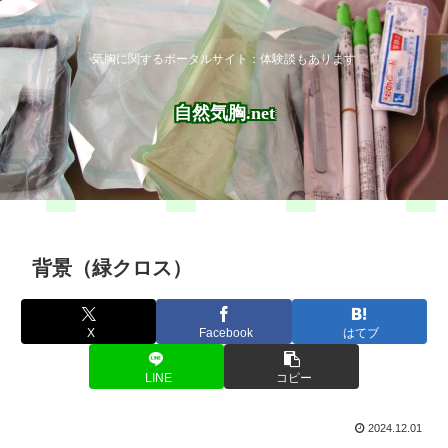
気胸に関するポータルサイト：体験談もあります
自然気胸.net
背景（緑クロス）
X
Facebook
はてブ
LINE
コピー
2024.12.01