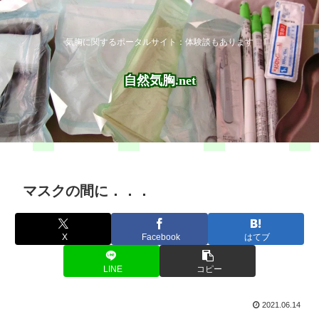
気胸に関するポータルサイト：体験談もあります
自然気胸.net
マスクの間に．．．
X
Facebook
はてブ
LINE
コピー
2021.06.14