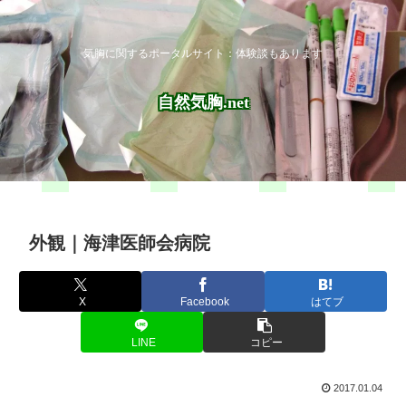
気胸に関するポータルサイト：体験談もあります
自然気胸.net
外観｜海津医師会病院
X
Facebook
はてブ
LINE
コピー
2017.01.04