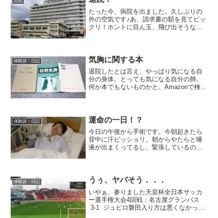
入院
たった今、病院を出ました。久しぶりの
外の空気です♪あ、請求書の額を見てビッ
クリ！ホントに目ん玉、飛び出そうな額
高額医療費の限度保証（限度額適用認定
証）かなかったら、エライことになって
しまいそうな額。また帰宅してからカキ
コしますね。
気胸に関する本
体験談・日記
退院したとは言え、やっぱり気になる自
分の身体。とっても気になる自分の肺。
何か本でもないものかと、Amazonで検索
してみました。気胸↑気になる検索結果は
こちらをクリックしてくださいね。結論
から言うと、素人が読むような本って、
ほとんどないです...
運命の一日！？
体験談・日記
今日の午後から手術です。今朝起きたら
背中に汗ビッショリ。朝からやたらと唾
液が出まくってるし、緊張しているのは
否定できません。ま、行ってきま～す。↑
入院中に書いた日記です。↓入院後の追記
とにかく唾が出た一日でした。おまけ
に、起きても、変な汗が...
うぅ、ヤバそう．．．
体験談・日記
いやぁ、参りました天皇杯全日本サッカ
ー選手権大会4回戦：名古屋グランパス
3-1 ジュビロ磐田入り方は悪くなかった
んですけどね、一人退場になったのが痛