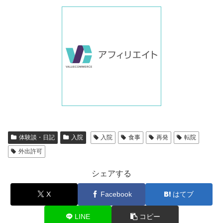
体験談・日記
入院
入院
食事
再発
転院
外出許可
シェアする
X
Facebook
はてブ
LINE
コピー