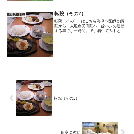
かったです。そこからガラッと流れが変
わってしまいましたね．．．。天皇杯が
なくなって、残...
転院（その2）
体験談・日記
転院（その1） はこちら海津市医師会病
院から、大垣市民病院へ。嫁ハンの運転
する車で小一時間。で、着いてみると、
大きい！とにかくメチャクチャ大き
い！！なんだか要塞みたい。外来受付で
医師会病院で受け取った、資料を渡し
て、受付用紙に記入。じゃ、エ...
転院（その2）
個室に移動