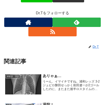
Dr.Tをフォローする
Dr.T
関連記事
ありゃぁ…
体験談・日記
うーん、イマイチですね。浦和レッズ 3-2
ジュビロ磐田せっかく前田遼一が2ゴール
したのに、またまた後半ロスタイムの悪
夢！？あ、話が違いますねCTを撮ったの
ですが、あまり芳しくなかったようです
さすがにCTスキャンは移動式のものはな
く、トロッ...
退院！