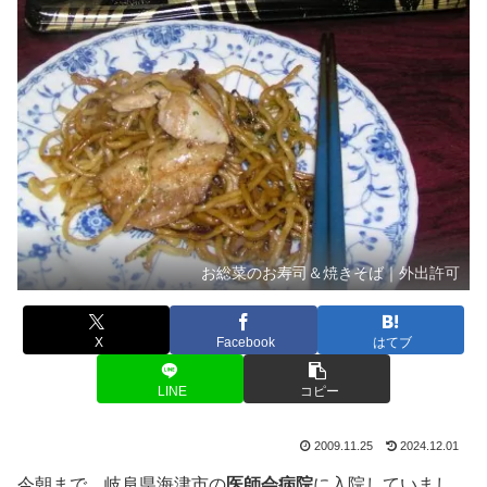
お総菜のお寿司＆焼きそば｜外出許可
X
Facebook
はてブ
LINE
コピー
2009.11.25
2024.12.01
今朝まで、岐阜県海津市の
医師会病院
に入院していまし