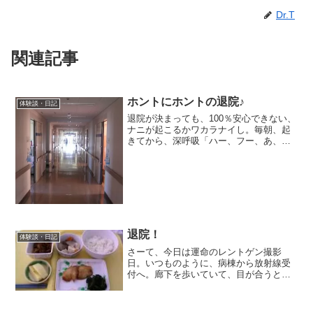
Dr.T
関連記事
ホントにホントの退院♪
体験談・日記
退院が決まっても、100％安心できない、
ナニが起こるかワカラナイし。毎朝、起
きてから、深呼吸「ハー、フー、あ、大
丈夫っぽい」と、確認する私。で、なん
とか退院当日。両親に車で迎えに来ても
らって、脱病院です。看護婦さんに「ホ
ントにお世話になりま...
退院！
体験談・日記
さーて、今日は運命のレントゲン撮影
日。いつものように、病棟から放射線受
付へ。廊下を歩いていて、目が合うと、
こちらが受付の書類を出す前に、窓口の
向こうで準備が始まった。うわー、レン
トゲン、顔パスやん、私撮影が終わり、