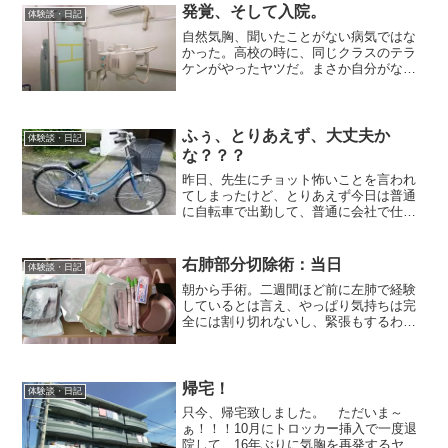
病室で横になって新聞を読ん...
発覚、そして入院。
体験談・日記
自然気胸、聞いたことがない病気ではな
かった。高校の時に、同じクラスのテラ
ケンがやったヤツだ。まさか自分がなる
なんて、想像すらできなかった。時は
1993年、携帯電話はおろか、ポケベルさ
えもまだ普及していない時代。病院で電
話を借りて、横浜の実家...
ふぅ、とりあえず、大丈夫か
体験談・日記
な？？？
昨日、先生にチョット怖いことを言われ
てしまったけど、とりあえず今日は普通
に自転車で出勤して、普通に会社で仕事
をこなしてきました。なんとか、金曜日
まで仕事をこなしたゾ正直、なーんか左
の肺が、ちょっと引っ張られるような感
右肺部分切除術：当日
体験談・日記
じがあるんだけどだからと...
朝から手術。二週間ほど前に左肺で経験
しているとは言え、やっぱり気持ちは完
全には割り切れないし、緊張もするわけ
です。手術室へ向かう、お出迎えのベッ
ドがやってきて乗り換えます。移動の途
中にナースステーションの前を通ると、
数日ぶりの婦長さん。なん...
帰宅！
体験談・日記
只今、帰宅致しました。 ただいま～
ぁ！！！10月にトロッカー挿入で一度退
院して、16年ぶりに気胸を再発するヤツ