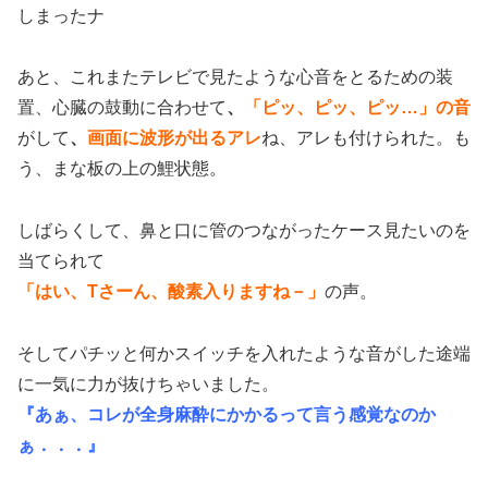
しまったナ
あと、これまたテレビで見たような心音をとるための装
置、心臓の鼓動に合わせて
、
「ピッ、ピッ、ピッ…」の音
がして
、
画面に波形が出るアレ
ね、アレも付けられた。も
う、まな板の上の鯉状態。
しばらくして、鼻と口に管のつながったケース見たいのを
当てられて
「はい、Tさーん、酸素入りますね－」
の声。
そしてパチッと何かスイッチを入れたような音がした途端
に一気に力が抜けちゃいました。
『あぁ、コレが全身麻酔にかかるって言う感覚なのか
ぁ．．．』