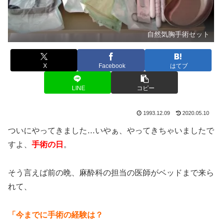
自然気胸手術セット
X
Facebook
はてブ
LINE
コピー
1993.12.09
2020.05.10
ついにやってきました…いやぁ、やってきちゃいましたで
すよ、
手術の日
。
そう言えば前の晩、麻酔科の担当の医師がベッドまで来ら
れて、
「今までに手術の経験は？