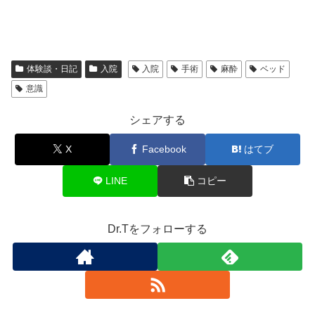
体験談・日記
入院
入院
手術
麻酔
ベッド
意識
シェアする
X
Facebook
はてブ
LINE
コピー
Dr.Tをフォローする