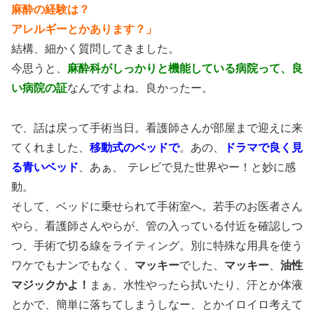
麻酔の経験は？
アレルギーとかあります？」
結構、細かく質問してきました。
今思うと、
麻酔科がしっかりと機能している病院って、良
い病院の証
なんですよね、良かったー。
で、話は戻って手術当日。看護師さんが部屋まで迎えに来
てくれました、
移動式のベッドで
。あの、
ドラマで良く見
る青いベッド
、あぁ、
テレビで見た世界やー！と妙に感
動。
そして、ベッドに乗せられて手術室へ。若手のお医者さん
やら、看護師さんやらが、管の入っている付近を確認しつ
つ、手術で切る線をライティング。別に特殊な用具を使う
ワケでもナンでもなく、
マッキー
でした、
マッキー
、
油性
マジックかよ！
まぁ、水性やったら拭いたり、汗とか体液
とかで、簡単に落ちてしまうしなー、とかイロイロ考えて