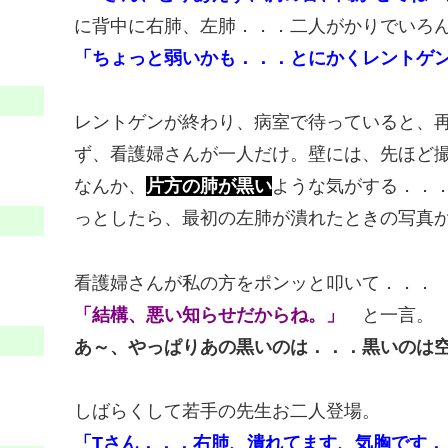
に背中に右肺、左肺．．．二人がかりでいろ
「ちょっと弱いかも．．．とにかくレントゲ
レントゲンが終わり、病室で待っていると、
ず、看護婦さんが一人だけ。壁には、先ほど
なんか、
片方の肺が黒い
ような気がする．．
っとしたら、最初の左肺が潰れたときの写真
看護婦さんが私の方をポンッと叩いて．．．
「結構、悪い知らせだからね。」
と一言。
あ～、やっぱりあの黒いのは．．．黒いのは
しばらくして若手の先生お二人登場。
「Tさん．．．右肺、潰れてます、気胸です