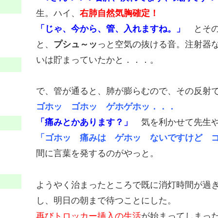
生。ハイ、
右肺自然気胸確定！
「じゃ、今から、管、入れますね。」
とそ
と、
プシュ～ッ
っと空気の抜ける音。注射器な
いは貯まっていたかと．．．。
で、管が通ると、肺が膨らむので、その反射
ゴホッ ゴホッ ゲホゲホッ．．．
「痛みとかあります？」
気を利かせて先生や
「ゴホッ 痛みは ゲホッ ないですけど 
間に言葉を発するのがやっと。
ようやく治まったところで既に消灯時間が過
し、明日の朝まで待つことにした。
再びトロッカー挿入の生活
が始まってしまっ