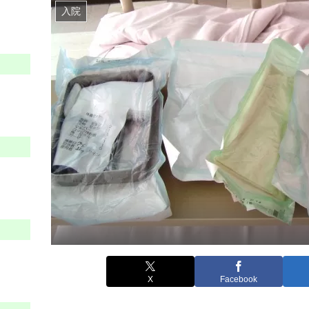
入院
X
Facebook