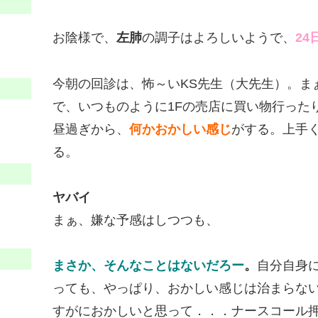
お陰様で、
左肺
の調子はよろしいようで、
2
今朝の回診は、怖～いKS先生（大先生）。ま
で、いつものように1Fの売店に買い物行った
昼過ぎから、
何かおかしい感じ
がする。上手
る。
ヤバイ
まぁ、嫌な予感はしつつも、
まさか、そんなことはないだろー
。
自分自身
っても、やっぱり、おかしい感じは治まらな
すがにおかしいと思って．．．ナースコール