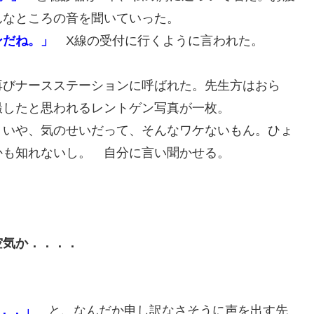
んなところの音を聞いていった。
ンだね。」
X線の受付に行くように言われた。
再びナースステーションに呼ばれた。先生方はおら
撮したと思われるレントゲン写真が一枚。
．いや、気のせいだって、そんなワケないもん。ひょ
かも知れないし。 自分に言い聞かせる。
空気か．．．．
．．．」
と、なんだか申し訳なさそうに声を出す先