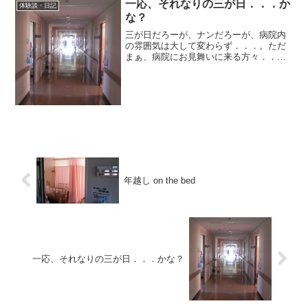
コしますね。
一応、それなりの三が日．．．か
体験談・日記
な？
三が日だろーが、ナンだろーが、病院内
の雰囲気は大して変わらず．．．。ただ
まぁ、病院にお見舞いに来る方々．．．
自分の関係者にしろ、他の方のお見舞い
の方にしろ、「おめでとう」だの「今年
もよろしく」だのと言うセリフが飛び交
ってます。あと、病院から...
年越し on the bed
一応、それなりの三が日．．．かな？