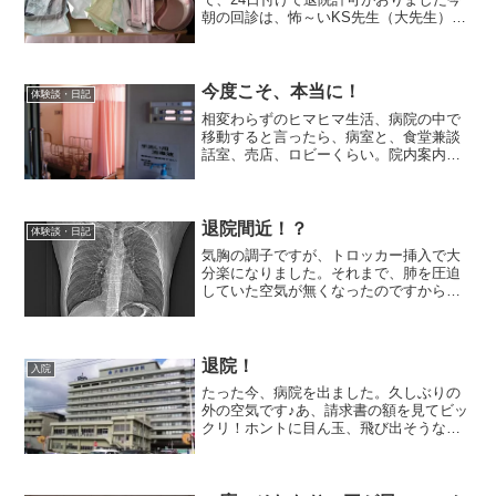
朝の回診は、怖～いKS先生（大先生）。
まぁ、特にナニも問題なく過ぎ去ったん
ですけど。で、いつものように1Fの売店
に買い物行ったり、ベッドで寝たりして
いたんですけど、どう...
今度こそ、本当に！
体験談・日記
相変わらずのヒマヒマ生活、病院の中で
移動すると言ったら、病室と、食堂兼談
話室、売店、ロビーくらい。院内案内図
を見ていたら、「図書室」なる部屋があ
るのを発見！ でも、行ってみたら勤務者
限定だって、論文とか置いてある部屋み
たい。お陰様で、右肺も...
退院間近！？
体験談・日記
気胸の調子ですが、トロッカー挿入で大
分楽になりました。それまで、肺を圧迫
していた空気が無くなったのですから、
当然と言えば、当然ですが。そして、ポ
ンプによる吸引から、気胸セットに変わ
り、圧を引くことはなくなったワケです
けど、症状は特に悪化する...
退院！
入院
たった今、病院を出ました。久しぶりの
外の空気です♪あ、請求書の額を見てビッ
クリ！ホントに目ん玉、飛び出そうな額
高額医療費の限度保証（限度額適用認定
証）かなかったら、エライことになって
しまいそうな額。また帰宅してからカキ