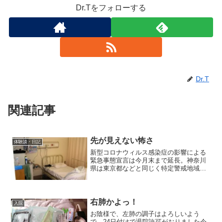
Dr.Tをフォローする
Dr.T
関連記事
先が見えない怖さ
体験談・日記
新型コロナウィルス感染症の影響による
緊急事態宣言は今月末まで延長。神奈川
県は東京都などと同じく特定警戒地域な
ので、早期の解除は厳しいのではないか
と想像しています。Stay Homeで一か
月．．．4月10日に職場がロックダウンさ
れたので、在宅...
右肺かよっ！
入院
お陰様で、左肺の調子はよろしいよう
で、24日付けで退院許可がおりました今