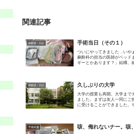
関連記事
手術当日（その１）
体験談・日記
ついにやってきました…いや
麻酔科の担当の医師がベッド
ギーとかあります？」結構、細
久しぶりの大学
体験談・日記
大学の授業も再開。大学まで
ました。まずは友人一同にご
に受けることができました。ち
咳、侮れないナー。咳
予後経過