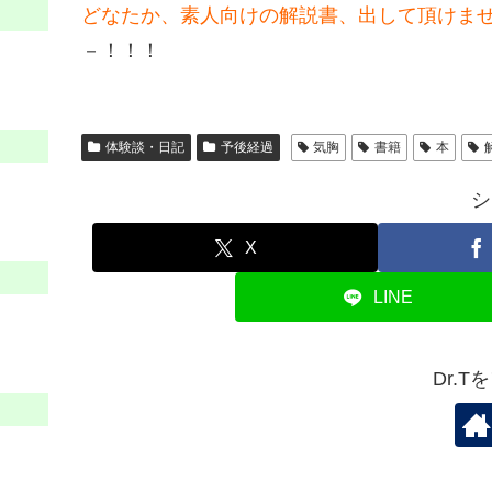
どなたか、素人向けの解説書、出して頂けま
－！！！
体験談・日記
予後経過
気胸
書籍
本
シ
X
LINE
Dr.