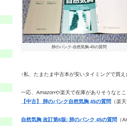
肺のパンク-自然気胸-45の質問
↑私、たまたま中古本が安いタイミングで買え
一応、Amazonや楽天で在庫がありそうなと
【中古】 肺のパンク自然気胸 45の質問
（楽天
自然気胸 改訂第6版: 肺のパンク 45の質問
（A