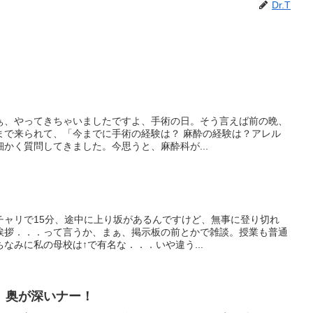
Dr.T
ぁ、やってきちゃいましたですよ、手術の日。そう言えば前の晩、
まで来られて、「今までに手術の経験は？ 麻酔の経験は？アレル
かく質問してきました。今思うと、麻酔科が...
チャリで15分、途中に上り坂があるんですけど、無事に登り切れ
挨拶．．．って言うか、まぁ、掲示板の前とかで雑談。授業も普通
なみに私の母校は↑で有名な．．．いや違う...
、奥が深いナー！